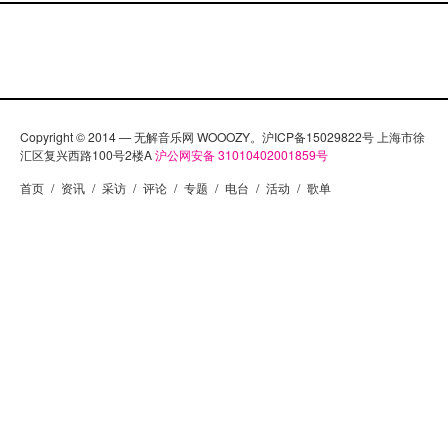
Copyright © 2014 — 无解音乐网 WOOOZY。沪ICP备15029822号 上海市徐
汇区复兴西路100号2楼A
沪公网安备 31010402001859号
首页
/
资讯
/
采访
/
评论
/
专题
/
电台
/
活动
/
歌单