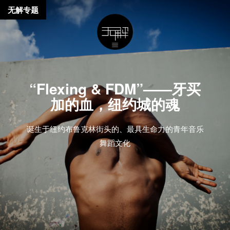
无解专题
“Flexing & FDM”——牙买
加的血，纽约城的魂
诞生于纽约布鲁克林街头的、最具生命力的青年音乐
舞蹈文化