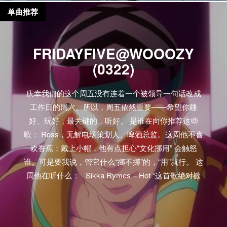
单曲推荐
FRIDAYFIVE@WOOOZY
(0322)
庆幸我们的这个周五没有连着一个被领导一句话改成
工作日的周六。所以，周五依然重要——希望你睡
好、玩好，最关键的，听好。 是谁在向你推荐这些
歌： Ross，无解电场策划人、啤酒总监。这周他不喜
欢香蕉；戴上小帽，他有点担心“文化挪用” 会触怒
谁。可是要我说，管它什么“挪不挪”的，“用”就行。 这
周他在听什么： Sikka Rymes – Hot “这首歌绝对掀
翻舞池，让我不知道应该放在夜店里可劲造，还是留
在耳机里轰炸耳膜。碰到这样的情况，我作为一个成
熟大人，选择全都要！对了， 连Vybz Kartel也对Sikka