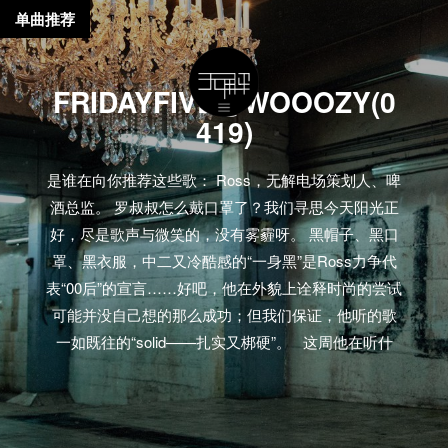
单曲推荐
FRIDAYFIVE@WOOOZY(0
419)
是谁在向你推荐这些歌： Ross，无解电场策划人、啤
酒总监。 罗叔叔怎么戴口罩了？我们寻思今天阳光正
好，尽是歌声与微笑的，没有雾霾呀。 黑帽子、黑口
罩、黑衣服，中二又冷酷感的“一身黑”是Ross力争代
表“00后”的宣言……好吧，他在外貌上诠释时尚的尝试
可能并没自己想的那么成功；但我们保证，他听的歌
一如既往的“solid——扎实又梆硬”。 这周他在听什
么： Tracklist 【MV】J Hus – Daily Duppy Shygirl –
Beauts Junior XL – Fervour 13 Block – Petit cœur
Lowkey & Headie One – Gangland…