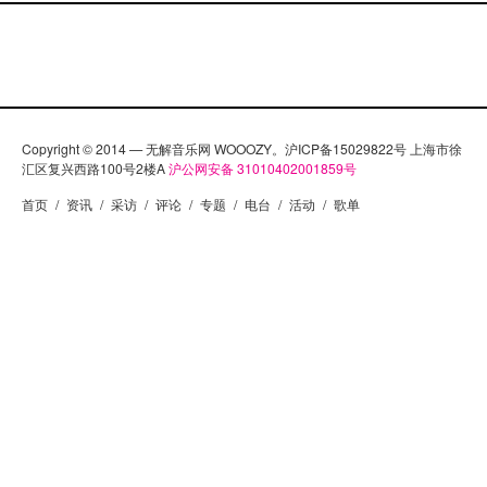
Copyright © 2014 — 无解音乐网 WOOOZY。沪ICP备15029822号 上海市徐
汇区复兴西路100号2楼A
沪公网安备 31010402001859号
首页
/
资讯
/
采访
/
评论
/
专题
/
电台
/
活动
/
歌单