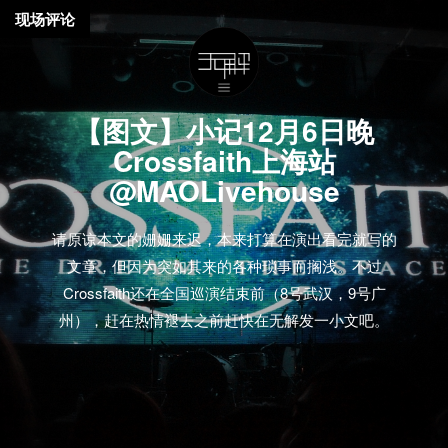
现场评论
【图文】小记12月6日晚
Crossfaith上海站
@MAOLivehouse
请原谅本文的姗姗来迟，本来打算在演出看完就写的
文章，但因为突如其来的各种琐事而搁浅。不过
Crossfaith还在全国巡演结束前（8号武汉，9号广
州），赶在热情褪去之前赶快在无解发一小文吧。