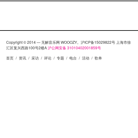
Copyright © 2014 — 无解音乐网 WOOOZY。沪ICP备15029822号 上海市徐
汇区复兴西路100号2楼A
沪公网安备 31010402001859号
首页
/
资讯
/
采访
/
评论
/
专题
/
电台
/
活动
/
歌单