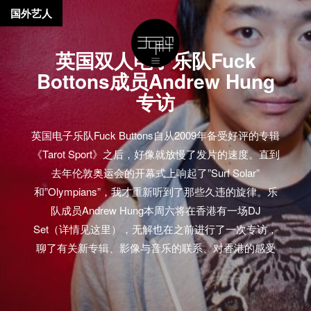
国外艺人
英国双人电子乐队Fuck
Bottons成员Andrew Hung
专访
英国电子乐队Fuck Buttons自从2009年备受好评的专辑
《Tarot Sport》之后，好像就放慢了发片的速度。直到
去年伦敦奥运会的开幕式上响起了”Surf Solar”
和”Olympians”，我才重新听到了那些久违的旋律。乐
队成员Andrew Hung本周六将在香港有一场DJ
Set（详情见这里），无解也在之前进行了一次专访，
聊了有关新专辑、影像与音乐的联系、对香港的感受
等。