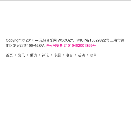
Copyright © 2014 — 无解音乐网 WOOOZY。沪ICP备15029822号 上海市徐
汇区复兴西路100号2楼A
沪公网安备 31010402001859号
首页
/
资讯
/
采访
/
评论
/
专题
/
电台
/
活动
/
歌单