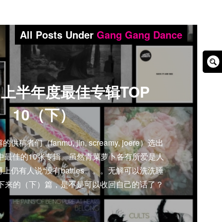
All Posts Under
Gang Gang Dance
Sear
Box
1上半年度最佳专辑TOP
10（下）
们（fanmu, jin, screamy, joere）选出
心中最佳的10张专辑。虽然青菜萝卜各有所爱是人
仍有人说“没有battles。。。无解可以洗洗睡
接下来的（下）篇，是不是可以收回自己的话了？