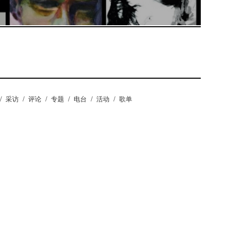
/
采访
/
评论
/
专题
/
电台
/
活动
/
歌单