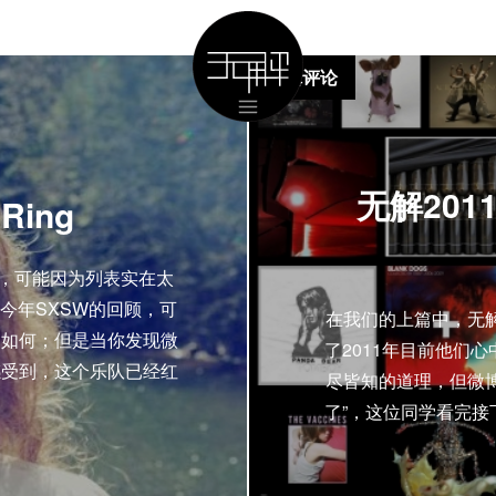
专辑评论
无解201
Ring
榜单，可能因为列表实在太
洋读今年SXSW的回顾，可
在我们的上篇中，无解的供稿者
竟如何；但是当你发现微
了2011年目前他们
感受到，这个乐队已经红
尽皆知的道理，但微博上
了”，这位同学看完