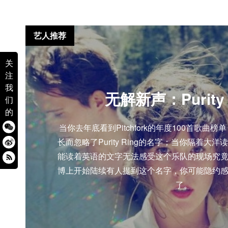
艺人推荐
关
注
我
无解新声：Purity 
们
的
当你去年底看到Pitchfork的年度100首歌曲
长而忽略了Purity Ring的名字；当你隔着大
能读着英语的文字无法感受这个乐队的现场究
博上开始陆续有人提到这个名字，你可能隐约
了。