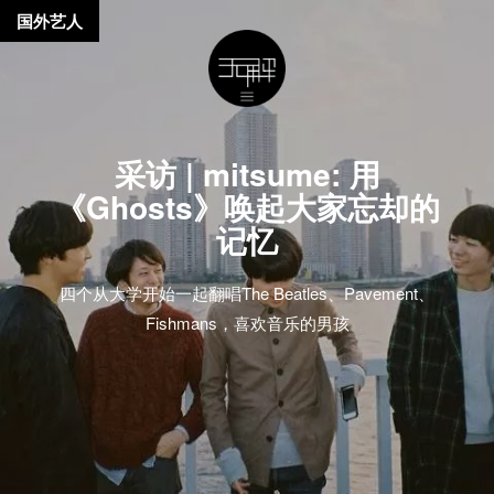
国外艺人
采访 | mitsume: 用
《Ghosts》唤起大家忘却的
记忆
四个从大学开始一起翻唱The Beatles、Pavement、
Fishmans，喜欢音乐的男孩