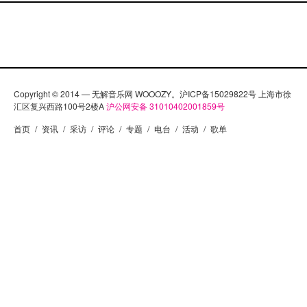
Copyright © 2014 — 无解音乐网 WOOOZY。沪ICP备15029822号 上海市徐
汇区复兴西路100号2楼A
沪公网安备 31010402001859号
首页
/
资讯
/
采访
/
评论
/
专题
/
电台
/
活动
/
歌单