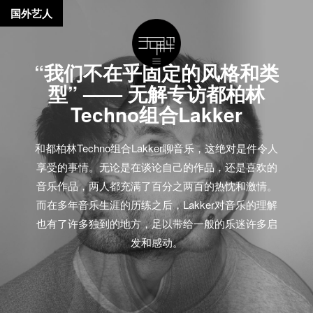
国外艺人
“我们不在乎固定的风格和类
型” —— 无解专访都柏林
Techno组合Lakker
和都柏林Techno组合Lakker聊音乐，这绝对是件令人
享受的事情。无论是在谈论自己的作品，还是喜欢的
音乐作品，两人都充满了百分之两百的热忱和激情。
而在多年音乐生涯的历练之后，Lakker对音乐的理解
也有了许多独到的地方，足以带给一般的乐迷许多启
发和感动。