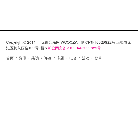
Copyright © 2014 — 无解音乐网 WOOOZY。沪ICP备15029822号 上海市徐
汇区复兴西路100号2楼A
沪公网安备 31010402001859号
首页
/
资讯
/
采访
/
评论
/
专题
/
电台
/
活动
/
歌单