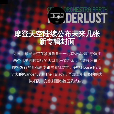
摩登天空陆续公布未来几张
新专辑封面
近日，摩登天空在紧张筹备十一北京怀柔和江苏镇江
两个几乎同时举行的大型音乐节之余，也陆续公布了
即将发行的几张新专辑的专辑封面。包括House Party
计划的Wanderlust和The Fallacy，再加上年初签约的大
棒乐队，几张封面都挺五彩缤纷。