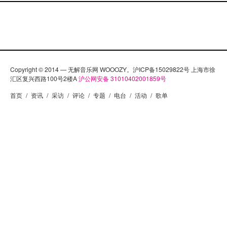
Copyright © 2014 — 无解音乐网 WOOOZY。沪ICP备15029822号 上海市徐
汇区复兴西路100号2楼A
沪公网安备 31010402001859号
首页
/
资讯
/
采访
/
评论
/
专题
/
电台
/
活动
/
歌单