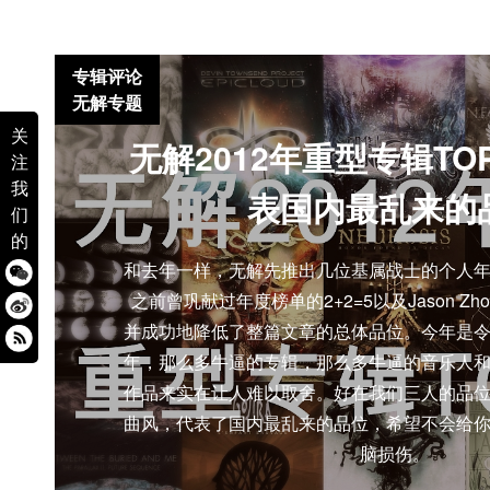
专辑评论
无解专题
关
无解2012年重型专辑TOP
注
我
表国内最乱来的
们
的
和去年一样，无解先推出几位基属战士的个人
之前曾巩献过年度榜单的2+2=5以及Jason Z
并成功地降低了整篇文章的总体品位。今年是
年，那么多牛逼的专辑，那么多牛逼的音乐人
作品来实在让人难以取舍。好在我们三人的品
曲风，代表了国内最乱来的品位，希望不会给
脑损伤。