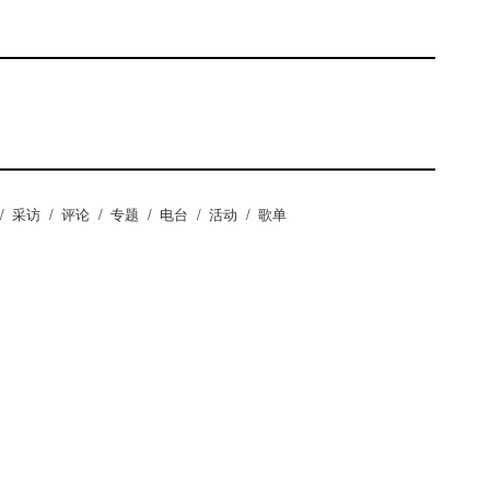
/
采访
/
评论
/
专题
/
电台
/
活动
/
歌单