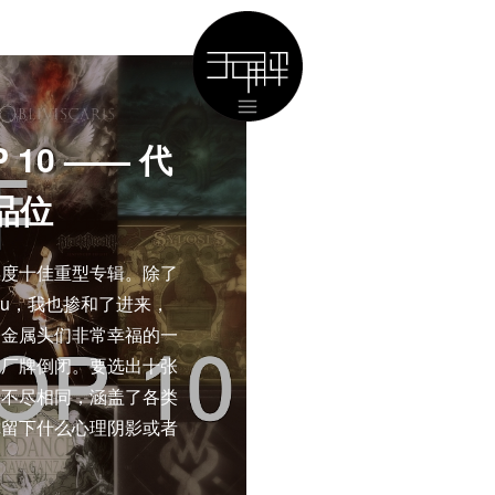
 10 —— 代
品位
年度十佳重型专辑。除了
hou，我也掺和了进来，
令金属头们非常幸福的一
和厂牌倒闭。要选出十张
位不尽相同，涵盖了各类
你留下什么心理阴影或者