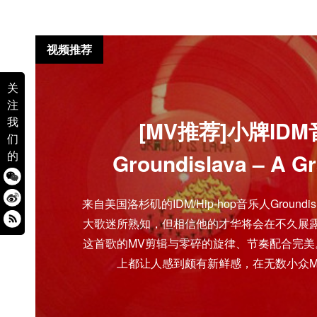
视频推荐
关
注
我
[MV推荐]小牌ID
们
的
Groundislava – A G
来自美国洛杉矶的IDM/Hip-hop音乐人Ground
大歌迷所熟知，但相信他的才华将会在不久展露
这首歌的MV剪辑与零碎的旋律、节奏配合完美
上都让人感到颇有新鲜感，在无数小众M