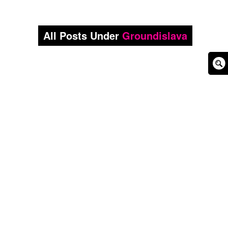
All Posts Under
Groundislava
Sear
Box