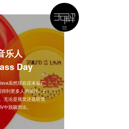
M音乐人
rass Day
islava虽然现在还未被广
得到更多人的关注。z
。无论是视觉还是听觉
V中脱颖而出。