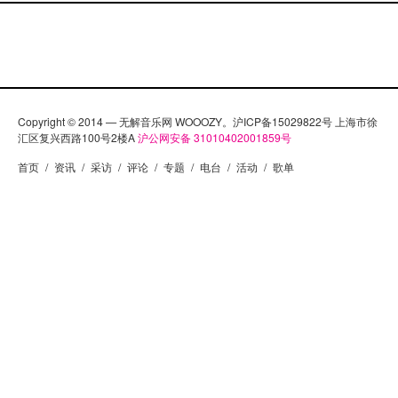
Copyright © 2014 — 无解音乐网 WOOOZY。沪ICP备15029822号 上海市徐
汇区复兴西路100号2楼A
沪公网安备 31010402001859号
首页
/
资讯
/
采访
/
评论
/
专题
/
电台
/
活动
/
歌单