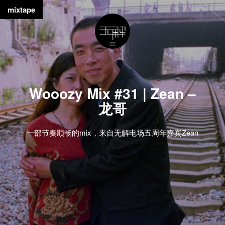
mixtape
Wooozy Mix #31 | Zean –
龙哥
一部节奏顺畅的mix，来自无解电场五周年嘉宾Zean