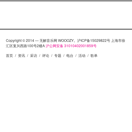
Copyright © 2014 — 无解音乐网 WOOOZY。沪ICP备15029822号 上海市徐
汇区复兴西路100号2楼A
沪公网安备 31010402001859号
首页
/
资讯
/
采访
/
评论
/
专题
/
电台
/
活动
/
歌单