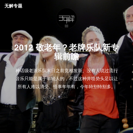
无解专题
2012 敬老年？老牌乐队新专
辑前瞻
神话级老派乐队末日之前竞相发新。没有人说过流行
音乐只能是属于年轻人的，不过这种井喷势头足以让
所有人难以消受。怪事年年有，今年特别特别多。