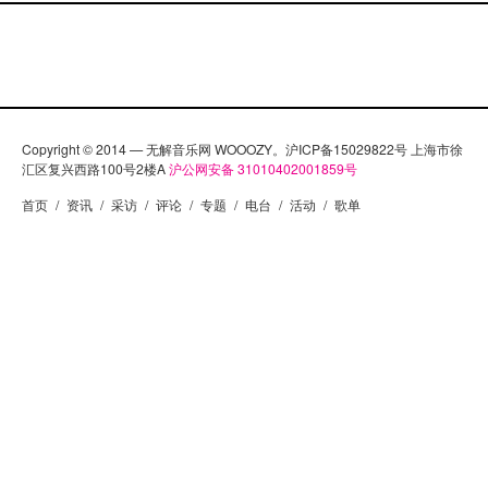
Copyright © 2014 — 无解音乐网 WOOOZY。沪ICP备15029822号 上海市徐
汇区复兴西路100号2楼A
沪公网安备 31010402001859号
首页
/
资讯
/
采访
/
评论
/
专题
/
电台
/
活动
/
歌单