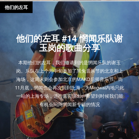
他们的左耳
他们的左耳 #14 惘闻乐队谢
玉岗的歌曲分享
本期他们的左耳，我们邀请到的是惘闻乐队的谢玉
岗。乐队在上个月中旬参加了黑兔音乐节的北京和上
海场，这周末则会参加北京的MAKO后摇音乐节。而
11月底，惘闻也会再次回到上海，为Mogwai内地只此
一站的上海专场，进行嘉宾演出。希望到时候我们能
有机会问问惘闻新专辑的情况