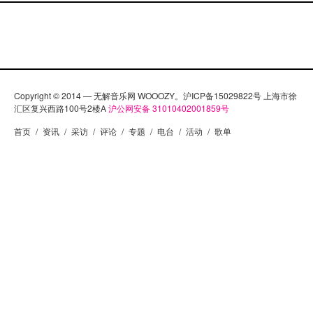
Copyright © 2014 — 无解音乐网 WOOOZY。沪ICP备15029822号 上海市徐
汇区复兴西路100号2楼A
沪公网安备 31010402001859号
首页
/
资讯
/
采访
/
评论
/
专题
/
电台
/
活动
/
歌单