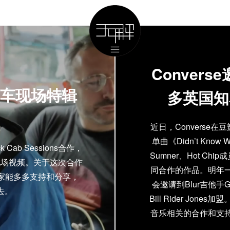
Convers
s 黑车现场特辑
多英国知
近日，Converse在
单曲《Didn’t Know 
b Sessions合作，
Sumner、Hot Chip成员
现场视频。关于这次合作
同合作的作品。明年一
家能多多支持和分享，
会邀请到Blur吉他手Grah
去。
Bill Rider Jon
音乐相关的合作和支持
那些成名已久的乐队