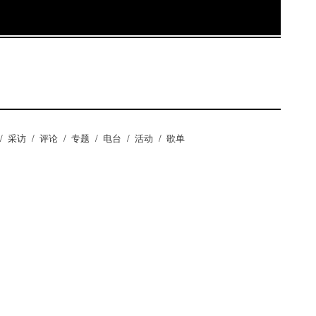
。或许这也是Converse在逐渐积累的一笔巨大的音
idn’t Know What Love Was》试听
tv/blog/audio/2010_10/CDD/Didn’t%20Know%20What%20Lov
ernard Sumner的短片 Converse出品有关Hot
Chip的短片
/
采访
/
评论
/
专题
/
电台
/
活动
/
歌单