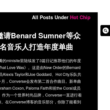
All Posts Under
Hot Chip
e邀请Benard Sumner等众
Sear
Box
名音乐人打造年度单曲
豆瓣的minisite里陆续发了3篇日记推荐他们的年度
What Love Was》。这是由New Order的Bernard
Alexis Taylor和Joe Goddard、Hot City乐队共
月，Converse会发布第二首合作曲目。新单曲
am Coxon, Paloma Faith和前the Coral成员
es加盟。 作为一个世界时尚品牌，Converse一直进行着
。在Converse博客的音乐部分，你除了能看到
和艺人之外，还有很多刚起步的陌生名字，被