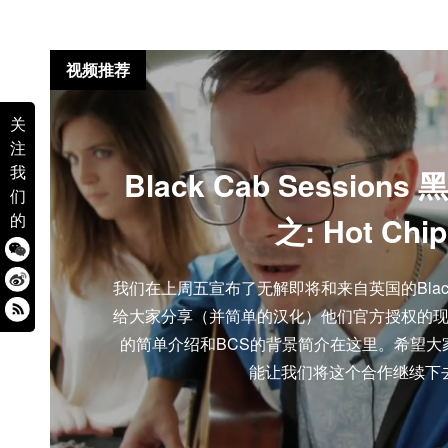
视频推荐
关
注
我
Black Cab Session
们
的
之: Hot Chip
我们在上周五宣布了无解即将和来自英国的Black Ca
给大家分享（并简单的汉化）他们官方授权的
的简单介绍和BCS的背景简介在这里。希望大
能让我们将这个合作继续下