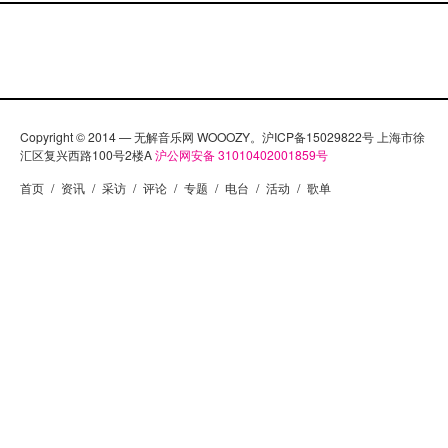
员。从Myspace页面上大块的粉色彩来看，会有人觉
得他们会是时尚女性/女生的口味，不过，如果你追求
新潮、喜欢富有创造性的音乐，或许你会喜欢
Humming Urban Stereo。 2007年的《Baby Love》是
一张爵士音乐味道很浓的一张专辑，和普通的K-Pop音
Copyright © 2014 — 无解音乐网 WOOOZY。沪ICP备15029822号 上海市徐
乐专辑相比，这张专辑很特殊，而且还有很大的电子
汇区复兴西路100号2楼A
沪公网安备 31010402001859号
成分。音乐和演唱都是轻柔的，没有任何的修饰也没
首页
/
资讯
/
采访
/
评论
/
专题
/
电台
/
活动
/
歌单
有任何的花俏，一切一切都是简简单单。专辑的封面
也非同一般，采用了图画的方式，在封面中看不出任
何专辑的音乐的信息，这也因此给想听这张专辑的人
们带来了一丝悬念。一切的一切，听了才知道。 点击
以下播放器试听专辑中的单曲Insomnia：
[audio:http://www.lounge.org.cn/wp-
content/uploads/2009/07/09-insomnia.mp3]