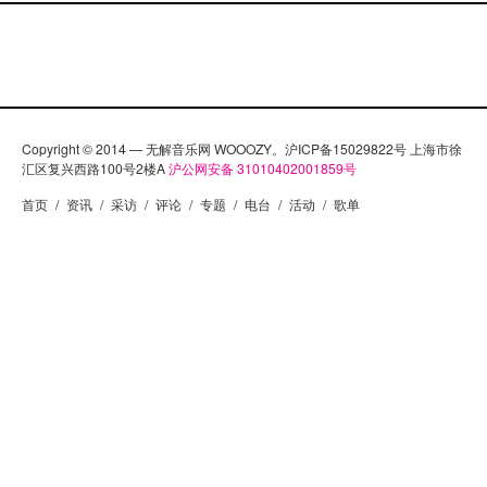
Copyright © 2014 — 无解音乐网 WOOOZY。沪ICP备15029822号 上海市徐
汇区复兴西路100号2楼A
沪公网安备 31010402001859号
首页
/
资讯
/
采访
/
评论
/
专题
/
电台
/
活动
/
歌单