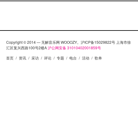
Copyright © 2014 — 无解音乐网 WOOOZY。沪ICP备15029822号 上海市徐
汇区复兴西路100号2楼A
沪公网安备 31010402001859号
首页
/
资讯
/
采访
/
评论
/
专题
/
电台
/
活动
/
歌单