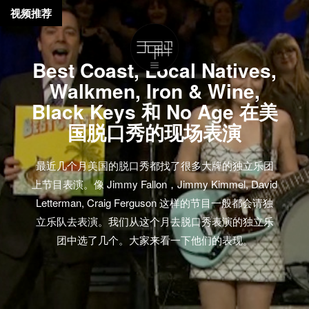
视频推荐
Best Coast, Local Natives,
Walkmen, Iron & Wine,
Black Keys 和 No Age 在美
国脱口秀的现场表演
最近几个月美国的脱口秀都找了很多大牌的独立乐团
上节目表演。像 Jimmy Fallon，Jimmy Kimmel, David
Letterman, Craig Ferguson 这样的节目一般都会请独
立乐队去表演。我们从这个月去脱口秀表演的独立乐
团中选了几个。大家来看一下他们的表现。