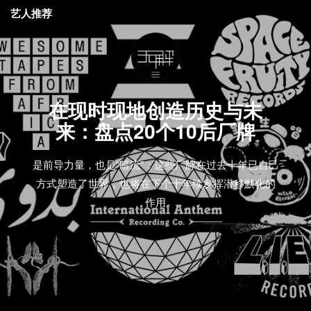
艺人推荐
在现时现地创造历史与未
来：盘点20个10后厂牌
是前导力量，也是“暗流”；这些厂牌在过去十年已自己
方式塑造了世界，也将在下个十年续发挥潜移默化的
作用