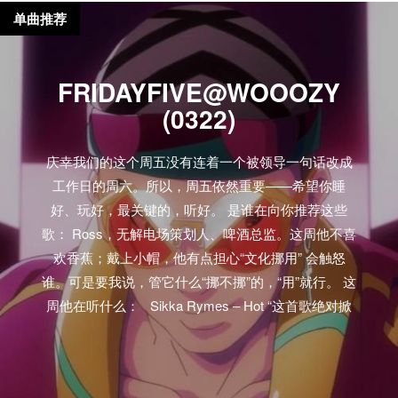
单曲推荐
FRIDAYFIVE@WOOOZY
(0322)
庆幸我们的这个周五没有连着一个被领导一句话改成
工作日的周六。所以，周五依然重要——希望你睡
好、玩好，最关键的，听好。 是谁在向你推荐这些
歌： Ross，无解电场策划人、啤酒总监。这周他不喜
欢香蕉；戴上小帽，他有点担心“文化挪用” 会触怒
谁。可是要我说，管它什么“挪不挪”的，“用”就行。 这
周他在听什么： Sikka Rymes – Hot “这首歌绝对掀
翻舞池，让我不知道应该放在夜店里可劲造，还是留
在耳机里轰炸耳膜。碰到这样的情况，我作为一个成
熟大人，选择全都要！对了， 连Vybz Kartel也对Sikka