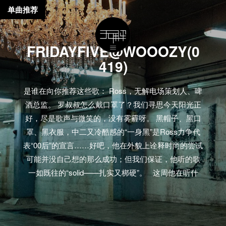
单曲推荐
FRIDAYFIVE@WOOOZY(0
419)
是谁在向你推荐这些歌： Ross，无解电场策划人、啤
酒总监。 罗叔叔怎么戴口罩了？我们寻思今天阳光正
好，尽是歌声与微笑的，没有雾霾呀。 黑帽子、黑口
罩、黑衣服，中二又冷酷感的“一身黑”是Ross力争代
表“00后”的宣言……好吧，他在外貌上诠释时尚的尝试
可能并没自己想的那么成功；但我们保证，他听的歌
一如既往的“solid——扎实又梆硬”。 这周他在听什
么： Tracklist 【MV】J Hus – Daily Duppy Shygirl –
Beauts Junior XL – Fervour 13 Block – Petit cœur
Lowkey & Headie One – Gangland…