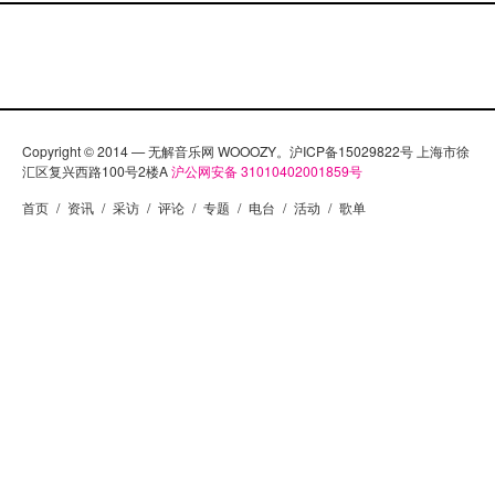
Copyright © 2014 — 无解音乐网 WOOOZY。沪ICP备15029822号 上海市徐
汇区复兴西路100号2楼A
沪公网安备 31010402001859号
首页
/
资讯
/
采访
/
评论
/
专题
/
电台
/
活动
/
歌单