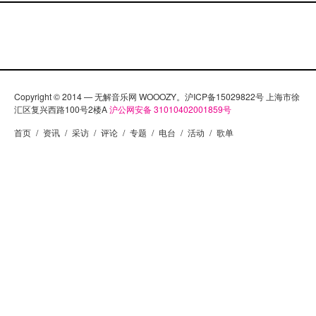
Copyright © 2014 — 无解音乐网 WOOOZY。沪ICP备15029822号 上海市徐
汇区复兴西路100号2楼A
沪公网安备 31010402001859号
首页
/
资讯
/
采访
/
评论
/
专题
/
电台
/
活动
/
歌单