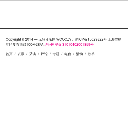
Copyright © 2014 — 无解音乐网 WOOOZY。沪ICP备15029822号 上海市徐
汇区复兴西路100号2楼A
沪公网安备 31010402001859号
首页
/
资讯
/
采访
/
评论
/
专题
/
电台
/
活动
/
歌单