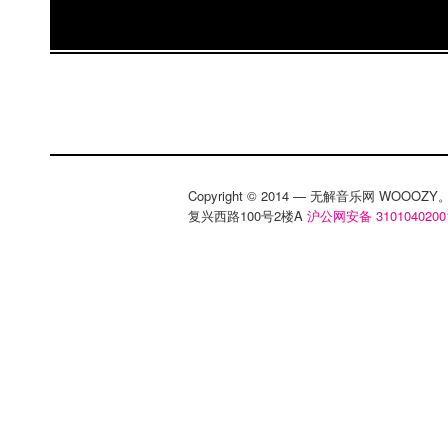
话，注册一下，你可以免费获得完整的mp3。 Ólafu
底开始他的sonicbids巡演。其中会来到上
地多个城市。巡演详情请
http://www.douban.com/artist/Olaf
Copyright © 2014 — 无解音乐网 WOOO
复兴西路100号2楼A
沪公网安备 3101040200