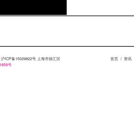
r Arnalds会在三月
海、武汉、杭州、北京等内
见：
urArnalds/
ZY。沪ICP备15029822号 上海市徐汇区
首页
/
资讯
1859号