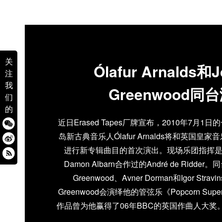
关
Ólafur Arnalds和
注
我
Greenwood同
们
的
近日Erased Tapes厂牌宣布，2010年7月
岛新古典音乐人Ólafur Arnalds将和英国
进行新专辑曲目的首次演出。现场乐团指挥是曾和N
Damon Albarn合作过的André de Ridde
Greenwood、Avner Dorman和Igor Strav
Greenwood会演绎他的管弦乐《Popcorn Super
作品曾为他赢得了06年BBC的英国作曲人大奖。 而Ól
近日开始在官网上放出了他的新专辑的一些乐