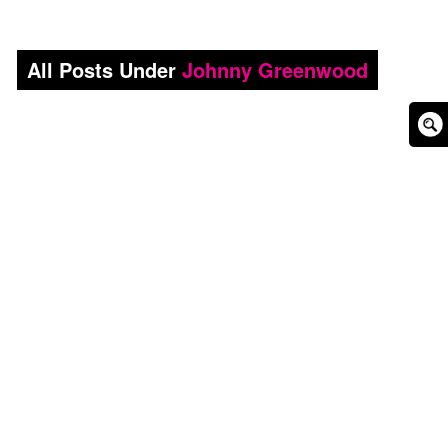
All Posts Under
Johnny Greenwood
Sear
Box