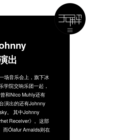
Johnny
台演出
1日的一场音乐会上，旗下冰
皇家音乐学院交响乐团一起，
ico Muhly还有
r。同台演出的还有Johnny
insky。 其中Johnny
het Receiver》。这部
afur Arnalds则在
曲片段。如果你上的了的