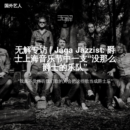
国外艺人
无解专访 | Jaga Jazzist: 爵
士上海音乐节中一支“没那么
爵士的乐队”
“我真不觉得听我们歌的人会把这些歌当成爵士乐”