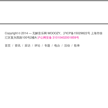
Copyright © 2014 — 无解音乐网 WOOOZY。沪ICP备15029822号 上海市徐
汇区复兴西路100号2楼A
沪公网安备 31010402001859号
首页
/
资讯
/
采访
/
评论
/
专题
/
电台
/
活动
/
歌单