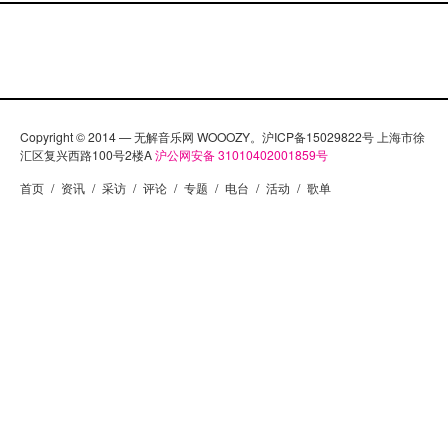
Copyright © 2014 — 无解音乐网 WOOOZY。沪ICP备15029822号 上海市徐
汇区复兴西路100号2楼A
沪公网安备 31010402001859号
首页
/
资讯
/
采访
/
评论
/
专题
/
电台
/
活动
/
歌单