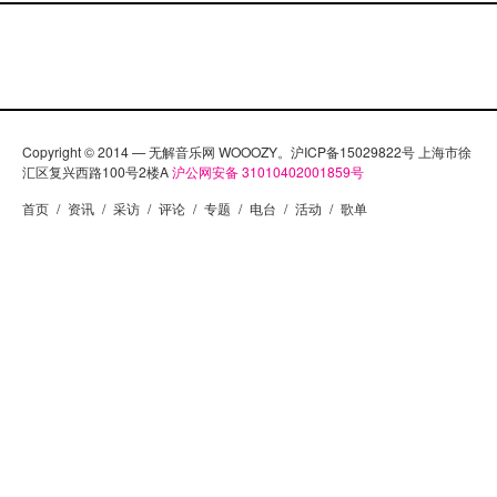
Copyright © 2014 — 无解音乐网 WOOOZY。沪ICP备15029822号 上海市徐
汇区复兴西路100号2楼A
沪公网安备 31010402001859号
首页
/
资讯
/
采访
/
评论
/
专题
/
电台
/
活动
/
歌单