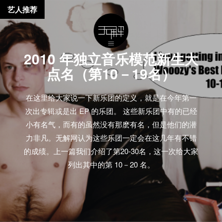
艺人推荐
2010 年独立音乐模范新生大
点名（第10－19名）
在这里给大家说一下新乐团的定义，就是在今年第一
次出专辑或是出 EP 的乐团。 这些新乐团中有的已经
小有名气，而有的虽然没有那麽有名，但是他们的潜
力非凡。无解网认为这些乐团一定会在这几年有不错
的成绩。上一篇我们介绍了第20-30名，这一次给大家
列出其中的第 10－20 名。