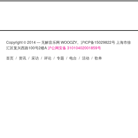
Copyright © 2014 — 无解音乐网 WOOOZY。沪ICP备15029822号 上海市徐
汇区复兴西路100号2楼A
沪公网安备 31010402001859号
首页
/
资讯
/
采访
/
评论
/
专题
/
电台
/
活动
/
歌单