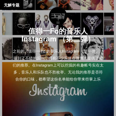
无解专题
值得一Fo的音乐人
Instagram （第二弹）
之前的《值得一 Fo 的音乐人Instagram （第一弹）》
得到了不错的反响，也有不少乐迷在微博上提供了他
们的推荐。在Instagram上可以挖掘的有趣帐号实在太
多，音乐人和乐队也不胜枚举。无论我的推荐是否符
合你的口味，都希望这份名单能给你带来些掌上乐
趣。