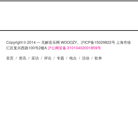
Copyright © 2014 — 无解音乐网 WOOOZY。沪ICP备15029822号 上海市徐
汇区复兴西路100号2楼A
沪公网安备 31010402001859号
首页
/
资讯
/
采访
/
评论
/
专题
/
电台
/
活动
/
歌单