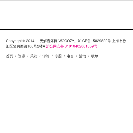
Copyright © 2014 — 无解音乐网 WOOOZY。沪ICP备15029822号 上海市徐
汇区复兴西路100号2楼A
沪公网安备 31010402001859号
首页
/
资讯
/
采访
/
评论
/
专题
/
电台
/
活动
/
歌单