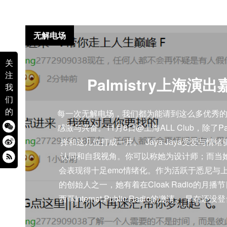
无解电场
关
注
Palmistry上海演
我
们
的
每一次无解电场，我们都为能请到这么多优秀
感激与兴奋。11月8日@上海ALL Club，除了Pa
择和这几位打成一片。 Jaya Jaya受爱与情
认同和自我视角。你可以称她为设计师；而当她
会表现得十足emo情绪化。作为活跃于悉尼与上海的“fil
的创始人之一，她有着在Cloak Radio的月
西哥Internet Public Radio的邀请。 早
Endgame或是斯德哥尔摩综合征的Tzusing派
ALL布置的那些“张牙舞爪”、有着攻击性的装