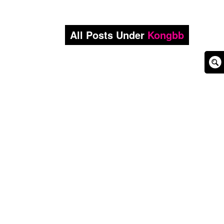
All Posts Under
Kongbb
Sear
Box