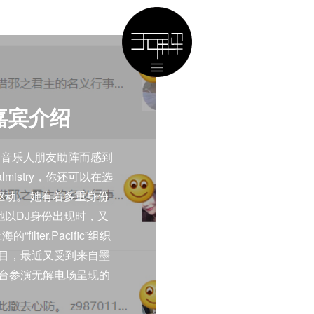
出嘉宾介绍
的音乐人朋友助阵而感到
lmistry，你还可以在选
绪驱动。 她有着多重身份
以DJ身份出现时，又
ter.Pacific”组织
播节目，最近又受到来自墨
在还没登台参演无解电场呈现的
对之前，Jaya就靠着她在
置作品和她拍的超多派对