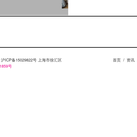
电台里“TRASHMAN”的
门佳作，在曲目中加入令人
er”。凭借她对录音和现场
轻的上海音乐人在本地乃
的表现。 点击下方图
Kongbb 这个家伙很懒，
，连他成立的派对组织都
ZY。沪ICP备15029822号 上海市徐汇区
首页
/
资讯
1859号
是无规律的。“kongbb”这
手敲入“kong bb
当然不是来宣传这位生
；恰恰相反，他在All
都曾用精彩表现证明过自己的才
（马德里club）上演的鏖
误）。如果还不相信他是
set印证下他的勤勉。
一点都不拖泥带水。