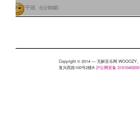
照片小有名气。事实上，抛去“19009009cry”和
身份不谈，她作为“Jaya” 一直就善于挖掘冷
意想不到的片段，可谓一位称职的“tune digg
表演中细微情绪的独到解读能力，未来这位年
至更大范围的音乐场景中一定会有越来越多惊艳
片，试听Jaya为无解制作的Wooozy Mix #30 
什么都没有留下……Kongbb可能确实有点懒
Copyright © 2014 — 无解音乐网 WOOO
复兴西路100号2楼A
沪公网安备 3101040200
叫“lazyboys”，而lazyboys的派对时间也全然
个名字在互联网曝光的几率也并不高，而在微信上随
dj”几个字眼，显示的结果更是令人想笑
我们
活在马德里的DJ是多么懒惰、多么荒淫无度的
Club的Gullim Riddim和Cosign演出上
华和作为；他在经历过一场场Lucky Dragon
战后，一定没少看过马德里凌晨四点的太阳（
看着懒实则有为的青年，你可以再通过下面的DJ 
鼓点不会说谎——他选择的节拍夯实有力，