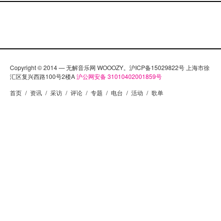
Copyright © 2014 — 无解音乐网 WOOOZY。沪ICP备15029822号 上海市徐
汇区复兴西路100号2楼A
沪公网安备 31010402001859号
首页
/
资讯
/
采访
/
评论
/
专题
/
电台
/
活动
/
歌单