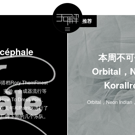
单曲推荐
Acéphale
本周不可错
Orbital，
Koral
师搭档Rory ThemFinest
子、实验、合成器流行等
 To Dress Well、
Orbital，Neon Indi
去年和Patrick进行了
荐厂牌下面的几个乐队。