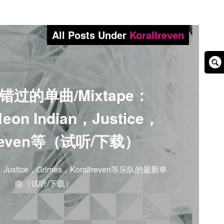
All Posts Under
Korallreven
Sear
Box
过的单曲/Mixtape：
Neon Indian，Justice，
lreven等（试听/下载）
an，Justice，Grimes，Korallreven等乐队的最新单
曲（试听/下载）