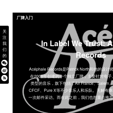
厂牌入门
关
注
In Label We Trust: 
我
们
Records
的
Acéphale Records是Patrick North和他的设计
在2008年创建的一个独立厂牌，主要针对电
类型的音乐，旗下包括了Air France、Salem、How
CFCF、Pure X等不少音乐人和乐队。无解有幸在
一次邮件采访。而在此之前，我们也想重点推