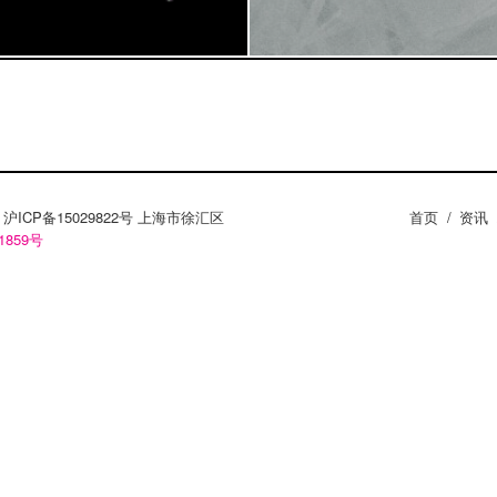
ZY。沪ICP备15029822号 上海市徐汇区
首页
/
资讯
1859号