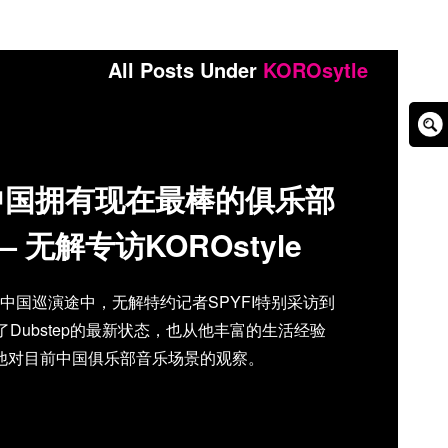
All Posts Under
KOROsytle
Sear
Box
中国拥有现在最棒的俱乐部
— 无解专访KOROstyle
一次的中国巡演途中，无解特约记者SPYFI特别采访到
Dubstep的最新状态，也从他丰富的生活经验
他对目前中国俱乐部音乐场景的观察。