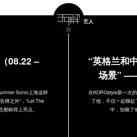
国外艺人
8.22 –
“英格兰和
场景” —
er Sonic上海这样
在KOROstyle新
之外”，“Let The
了他，不仅一起聊起了
演出也都称得上亮点。
中，知晓了