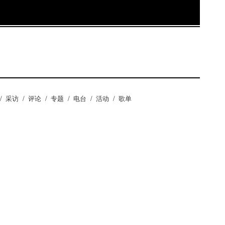
/
采访
/
评论
/
专题
/
电台
/
活动
/
歌单