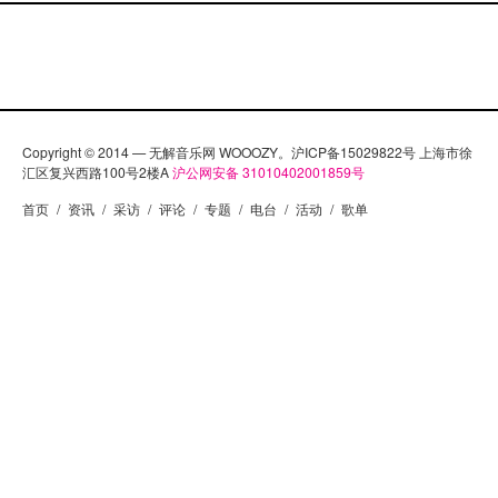
Copyright © 2014 — 无解音乐网 WOOOZY。沪ICP备15029822号 上海市徐
汇区复兴西路100号2楼A
沪公网安备 31010402001859号
首页
/
资讯
/
采访
/
评论
/
专题
/
电台
/
活动
/
歌单