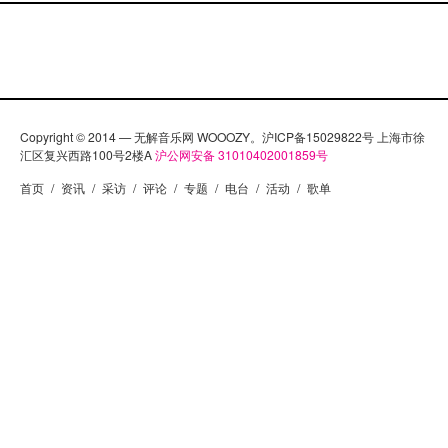
Copyright © 2014 — 无解音乐网 WOOOZY。沪ICP备15029822号 上海市徐
汇区复兴西路100号2楼A
沪公网安备 31010402001859号
首页
/
资讯
/
采访
/
评论
/
专题
/
电台
/
活动
/
歌单