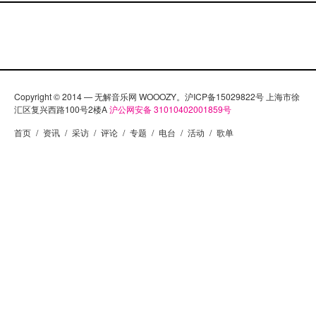
Copyright © 2014 — 无解音乐网 WOOOZY。沪ICP备15029822号 上海市徐
汇区复兴西路100号2楼A
沪公网安备 31010402001859号
首页
/
资讯
/
采访
/
评论
/
专题
/
电台
/
活动
/
歌单