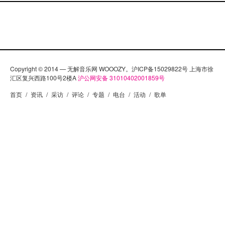
Copyright © 2014 — 无解音乐网 WOOOZY。沪ICP备15029822号 上海市徐
汇区复兴西路100号2楼A
沪公网安备 31010402001859号
首页
/
资讯
/
采访
/
评论
/
专题
/
电台
/
活动
/
歌单