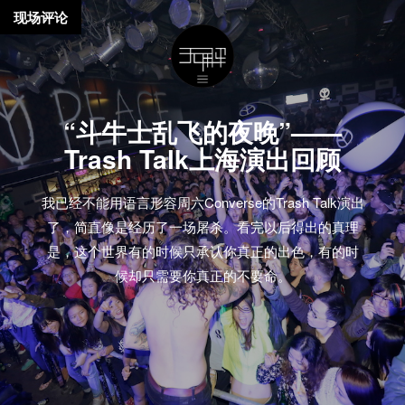
现场评论
“斗牛士乱飞的夜晚”——
Trash Talk上海演出回顾
我已经不能用语言形容周六Converse的Trash Talk演出
了，简直像是经历了一场屠杀。看完以后得出的真理
是，这个世界有的时候只承认你真正的出色，有的时
候却只需要你真正的不要命。