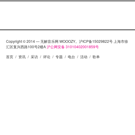
Copyright © 2014 — 无解音乐网 WOOOZY。沪ICP备15029822号 上海市徐
汇区复兴西路100号2楼A
沪公网安备 31010402001859号
首页
/
资讯
/
采访
/
评论
/
专题
/
电台
/
活动
/
歌单