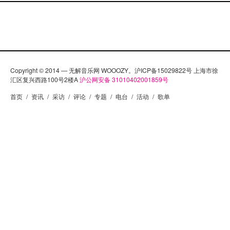
Copyright © 2014 — 无解音乐网 WOOOZY。沪ICP备15029822号 上海市徐
汇区复兴西路100号2楼A
沪公网安备 31010402001859号
首页
/
资讯
/
采访
/
评论
/
专题
/
电台
/
活动
/
歌单