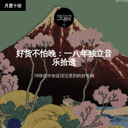
月度十佳
好货不怕晚：一八年独立音
乐拾遗
15张也许你还没注意到的好专辑