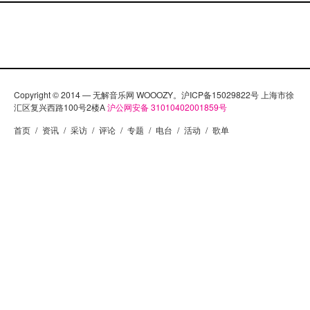
Copyright © 2014 — 无解音乐网 WOOOZY。沪ICP备15029822号 上海市徐
汇区复兴西路100号2楼A
沪公网安备 31010402001859号
首页
/
资讯
/
采访
/
评论
/
专题
/
电台
/
活动
/
歌单