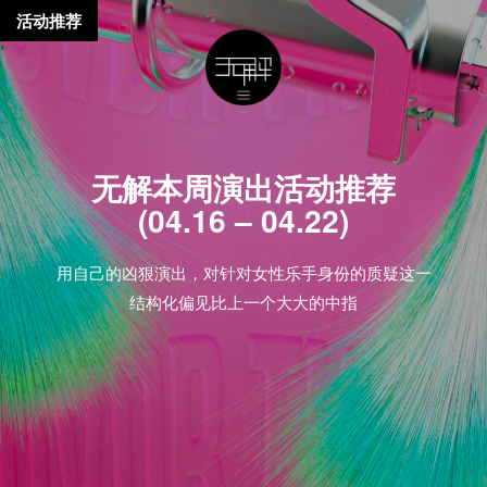
活动推荐
无解本周演出活动推荐
(04.16 – 04.22)
用自己的凶狠演出，对针对女性乐手身份的质疑这一
结构化偏见比上一个大大的中指