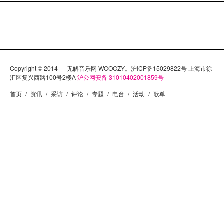
Copyright © 2014 — 无解音乐网 WOOOZY。沪ICP备15029822号 上海市徐
汇区复兴西路100号2楼A
沪公网安备 31010402001859号
首页
/
资讯
/
采访
/
评论
/
专题
/
电台
/
活动
/
歌单