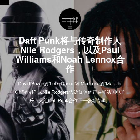
Daft Punk将与传奇制作人
Nile Rodgers，以及Paul
Williams和Noah Lennox合
作
David Bowie的“Let’s Dance”和Madonna的“Material
Girl”的制作人Nile Rodgers告诉媒体他正在和法国电子
乐二人组Daft Punk合作下一张新专辑。