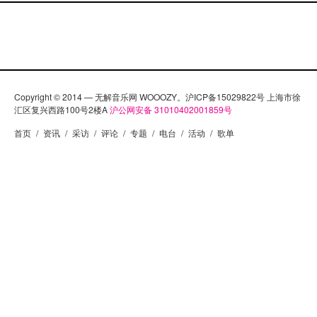
Copyright © 2014 — 无解音乐网 WOOOZY。沪ICP备15029822号 上海市徐
汇区复兴西路100号2楼A
沪公网安备 31010402001859号
首页
/
资讯
/
采访
/
评论
/
专题
/
电台
/
活动
/
歌单