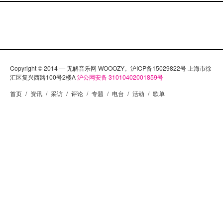
Copyright © 2014 — 无解音乐网 WOOOZY。沪ICP备15029822号 上海市徐
汇区复兴西路100号2楼A
沪公网安备 31010402001859号
首页
/
资讯
/
采访
/
评论
/
专题
/
电台
/
活动
/
歌单