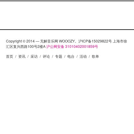
Copyright © 2014 — 无解音乐网 WOOOZY。沪ICP备15029822号 上海市徐
汇区复兴西路100号2楼A
沪公网安备 31010402001859号
首页
/
资讯
/
采访
/
评论
/
专题
/
电台
/
活动
/
歌单