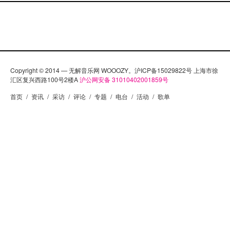
Copyright © 2014 — 无解音乐网 WOOOZY。沪ICP备15029822号 上海市徐
汇区复兴西路100号2楼A
沪公网安备 31010402001859号
首页
/
资讯
/
采访
/
评论
/
专题
/
电台
/
活动
/
歌单