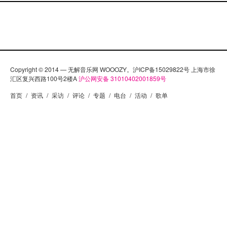
Copyright © 2014 — 无解音乐网 WOOOZY。沪ICP备15029822号 上海市徐
汇区复兴西路100号2楼A
沪公网安备 31010402001859号
首页
/
资讯
/
采访
/
评论
/
专题
/
电台
/
活动
/
歌单